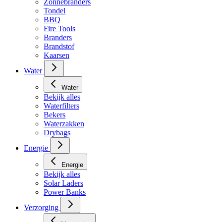
Zonnebranders
Tondel
BBQ
Fire Tools
Branders
Brandstof
Kaarsen
Water
Water
Bekijk alles
Waterfilters
Bekers
Waterzakken
Drybags
Energie
Energie
Bekijk alles
Solar Laders
Power Banks
Verzorging