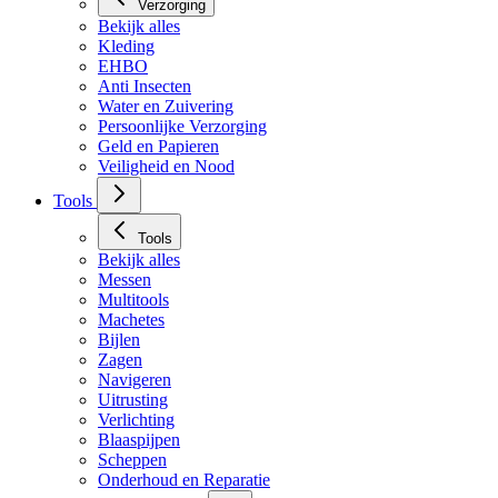
Verzorging
Bekijk alles
Kleding
EHBO
Anti Insecten
Water en Zuivering
Persoonlijke Verzorging
Geld en Papieren
Veiligheid en Nood
Tools
Tools
Bekijk alles
Messen
Multitools
Machetes
Bijlen
Zagen
Navigeren
Uitrusting
Verlichting
Blaaspijpen
Scheppen
Onderhoud en Reparatie