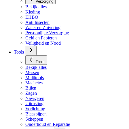
Verzorging
Bekijk alles
Kleding
EHBO
Anti Insecten
Water en Zuivering
Persoonlijke Verzorging
Geld en Papieren
Veiligheid en Nood
Tools
Tools
Bekijk alles
Messen
Multitools
Machetes
Bijlen
Zagen
Navigeren
Uitrusting
Verlichting
Blaaspijpen
Scheppen
Onderhoud en Reparatie