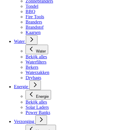
Zonnebranders
Tondel
BBQ
Fire Tools
Branders
Brandstof
Kaarsen
Water
Water
Bekijk alles
Waterfilters
Bekers
Waterzakken
Drybags
Energie
Energie
Bekijk alles
Solar Laders
Power Banks
Verzorging