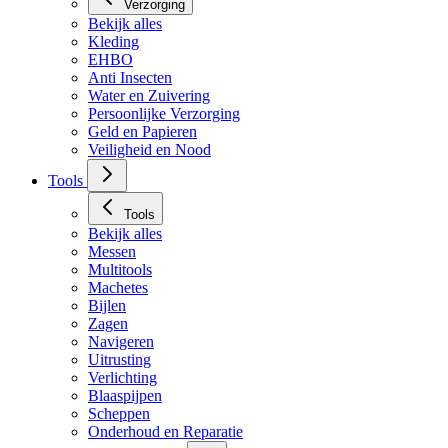
Verzorging
Bekijk alles
Kleding
EHBO
Anti Insecten
Water en Zuivering
Persoonlijke Verzorging
Geld en Papieren
Veiligheid en Nood
Tools
Tools
Bekijk alles
Messen
Multitools
Machetes
Bijlen
Zagen
Navigeren
Uitrusting
Verlichting
Blaaspijpen
Scheppen
Onderhoud en Reparatie