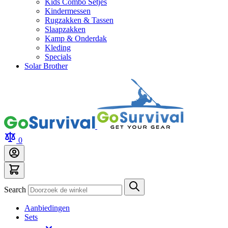
Kids Combo Setjes
Kindermessen
Rugzakken & Tassen
Slaapzakken
Kamp & Onderdak
Kleding
Specials
Solar Brother
0
Search
Aanbiedingen
Sets