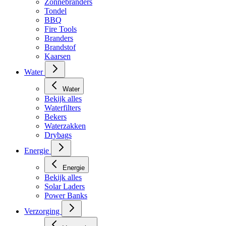
Zonnebranders
Tondel
BBQ
Fire Tools
Branders
Brandstof
Kaarsen
Water
Water
Bekijk alles
Waterfilters
Bekers
Waterzakken
Drybags
Energie
Energie
Bekijk alles
Solar Laders
Power Banks
Verzorging