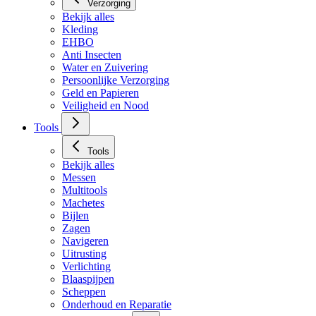
Verzorging
Bekijk alles
Kleding
EHBO
Anti Insecten
Water en Zuivering
Persoonlijke Verzorging
Geld en Papieren
Veiligheid en Nood
Tools
Tools
Bekijk alles
Messen
Multitools
Machetes
Bijlen
Zagen
Navigeren
Uitrusting
Verlichting
Blaaspijpen
Scheppen
Onderhoud en Reparatie