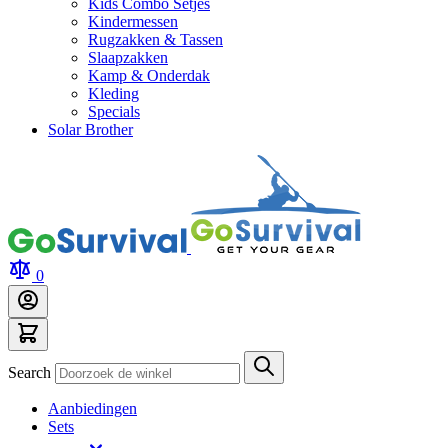
Kids Combo Setjes
Kindermessen
Rugzakken & Tassen
Slaapzakken
Kamp & Onderdak
Kleding
Specials
Solar Brother
0
Search
Aanbiedingen
Sets