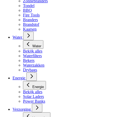
Zonnebranders
Tondel
BBQ
Fire Tools
Branders
Brandstof
Kaarsen
Water
Water
Bekijk alles
Waterfilters
Bekers
Waterzakken
Drybags
Energie
Energie
Bekijk alles
Solar Laders
Power Banks
Verzorging