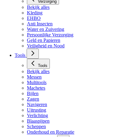
Verzorging
Bekijk alles
Kleding
EHBO
Anti Insecten
Water en Zuivering
Persoonlijke Verzorging
Geld en Papieren
Veiligheid en Nood
Tools
Tools
Bekijk alles
Messen
Multitools
Machetes
Bijlen
Zagen
Navigeren
Uitrusting
Verlichting
Blaaspijpen
Scheppen
Onderhoud en Reparatie