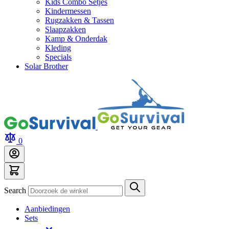
Kids Combo Setjes
Kindermessen
Rugzakken & Tassen
Slaapzakken
Kamp & Onderdak
Kleding
Specials
Solar Brother
0
Search
Aanbiedingen
Sets